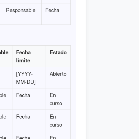
Responsable
Fecha
ble
Fecha
Estado
límite
[YYYY-
Abierto
MM-DD]
ble
Fecha
En
curso
ble
Fecha
En
curso
ble
Fecha
En