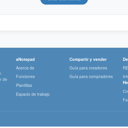
aNotepad
Compartir y vender
De
Acerca de
Guía para creadores
RE
o.
Funciones
Guía para compradores
In
r de
He
Plantillas
Cr
Espacio de trabajo
Fa