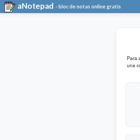
aNotepad
- bloc de notas online gratis
Para 
una cu