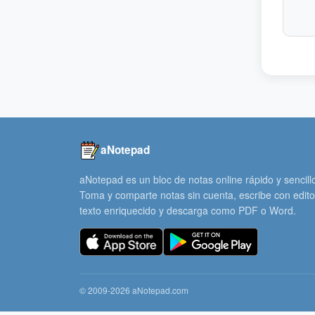
aNotepad
aNotepad es un bloc de notas online rápido y sencill
Toma y comparte notas sin cuenta, escribe con edito
texto enriquecido y descarga como PDF o Word.
© 2009-2026 aNotepad.com