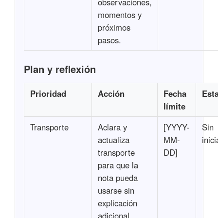
observaciones,
momentos y
próximos
pasos.
Plan y reflexión
Prioridad
Acción
Fecha
Est
límite
Transporte
Aclara y
[YYYY-
Sin
actualiza
MM-
inici
transporte
DD]
para que la
nota pueda
usarse sin
explicación
adicional.