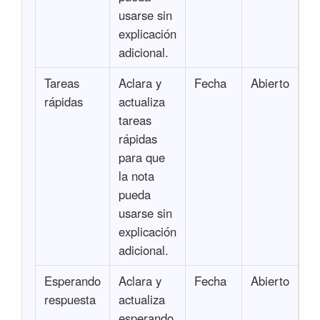
usarse sin
explicación
adicional.
Tareas
Aclara y
Fecha
Abierto
rápidas
actualiza
tareas
rápidas
para que
la nota
pueda
usarse sin
explicación
adicional.
Esperando
Aclara y
Fecha
Abierto
respuesta
actualiza
esperando