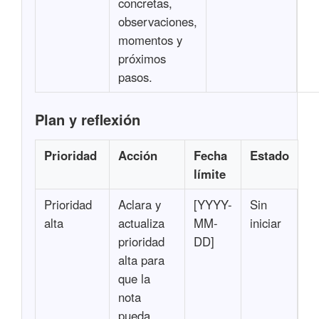
concretas,
observaciones,
momentos y
próximos
pasos.
Plan y reflexión
Prioridad
Acción
Fecha
Estado
límite
Prioridad
Aclara y
[YYYY-
Sin
alta
actualiza
MM-
iniciar
prioridad
DD]
alta para
que la
nota
pueda