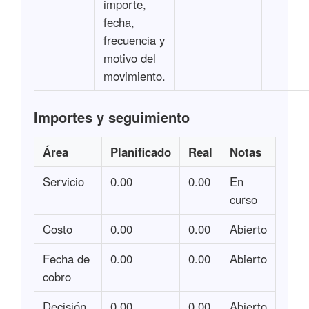
importe,
fecha,
frecuencia y
motivo del
movimiento.
Importes y seguimiento
Área
Planificado
Real
Notas
Servicio
0.00
0.00
En
curso
Costo
0.00
0.00
Abierto
Fecha de
0.00
0.00
Abierto
cobro
Decisión
0.00
0.00
Abierto