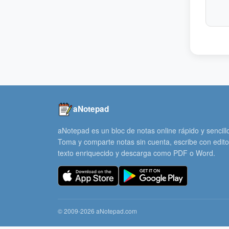
aNotepad
aNotepad es un bloc de notas online rápido y sencill
Toma y comparte notas sin cuenta, escribe con edito
texto enriquecido y descarga como PDF o Word.
© 2009-2026 aNotepad.com