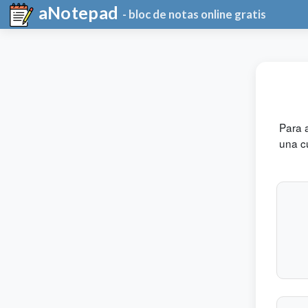
aNotepad
- bloc de notas online gratis
Para 
una cu