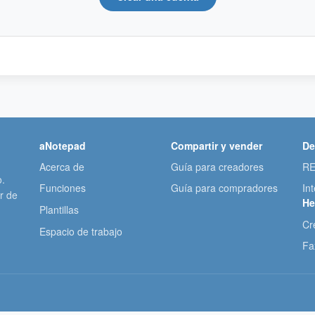
aNotepad
Compartir y vender
De
Acerca de
Guía para creadores
RE
o.
Funciones
Guía para compradores
In
r de
He
Plantillas
Cr
Espacio de trabajo
Fa